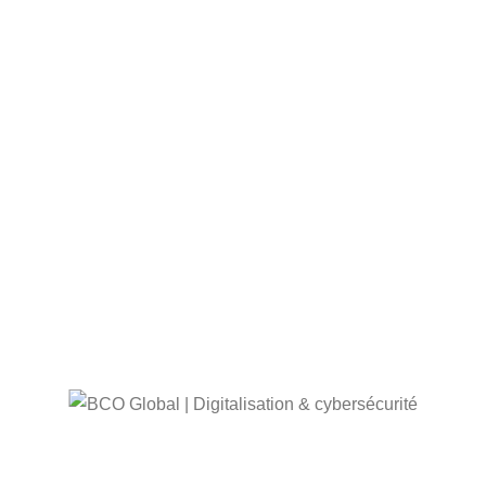
Outils de la Digitalisation : Catalyseurs de
Transformation Numérique
Solutions de Sécurité des Applications :
Protéger les Fondations Numériques de votre
Entreprise
Cybersécurité