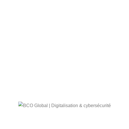
Expertise &
Sécurité
professionnalisme
Renforcée
Assistance
Approche
24h/24 & 7j/7
Structurée
Garantie
Outils de